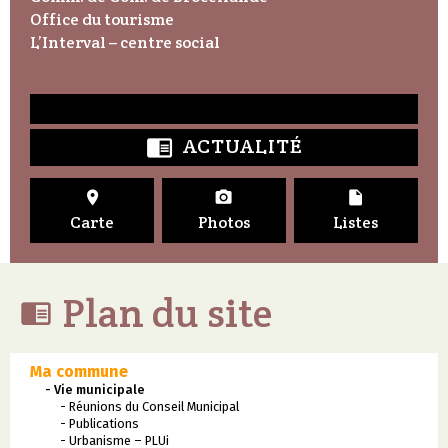
Office du tourisme
L’Interval – centre social
ACTUALITÉ




Carte
Photos
Listes
Plan du site

Ma commune
- Vie municipale
- Réunions du Conseil Municipal
- Publications
- Urbanisme – PLUi