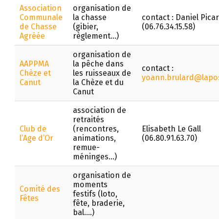
Association
organisation de
Communale
la chasse
contact : Daniel Pica
de Chasse
(gibier,
(06.76.34.15.58)
Agréée
règlement…)
organisation de
AAPPMA
la pêche dans
contact :
Chèze et
les ruisseaux de
yoann.brulard@lapos
Canut
la Chèze et du
Canut
association de
retraités
Club de
(rencontres,
Elisabeth Le Gall
l’Age d’Or
animations,
(06.80.91.63.70)
remue-
méninges…)
organisation de
moments
Comité des
festifs (loto,
Fêtes
fête, braderie,
bal….)