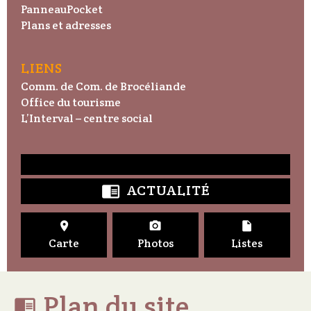
PanneauPocket
Plans et adresses
LIENS
Comm. de Com. de Brocéliande
Office du tourisme
L’Interval – centre social
ACTUALITÉ




Carte
Photos
Listes
Plan du site
