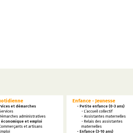
uotidienne
Enfance - Jeunesse
rvices et démarches
- Petite enfance (0-3 ans)
Services
- L’accueil collectif
Démarches administratives
- Assistantes maternelles
e économique et emploi
- Relais des assistantes
Commerçants et artisans
maternelles
Emploi
- Enfance (3-10 ans)