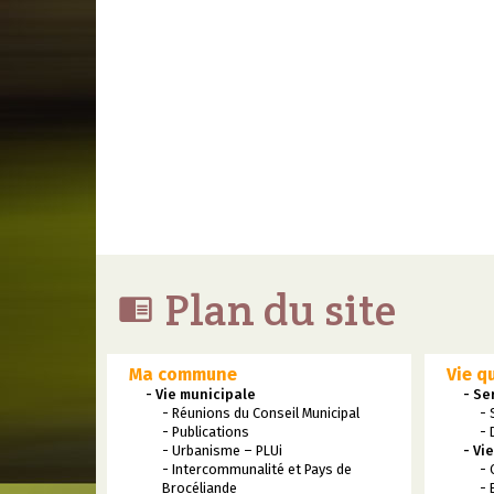
Plan du site

Ma commune
Vie q
- Vie municipale
- Se
- Réunions du Conseil Municipal
- 
- Publications
- 
- Urbanisme – PLUi
- Vi
- Intercommunalité et Pays de
- 
Brocéliande
- 