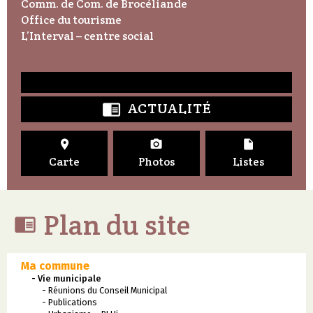
Comm. de Com. de Brocéliande
Office du tourisme
L’Interval – centre social
ACTUALITÉ




Carte
Photos
Listes
Plan du site

Ma commune
- Vie municipale
- Réunions du Conseil Municipal
- Publications