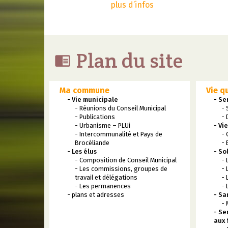
plus d’infos
Plan du site

Ma commune
Vie q
- Vie municipale
- Se
- Réunions du Conseil Municipal
- 
- Publications
- 
- Urbanisme – PLUi
- Vi
- Intercommunalité et Pays de
- 
Brocéliande
- 
- Les élus
- So
- Composition de Conseil Municipal
- 
- Les commissions, groupes de
- 
travail et délégations
- 
- Les permanences
- 
- plans et adresses
- Sa
- 
- Se
aux 