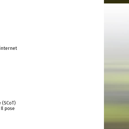
 internet
e (SCoT)
Il pose