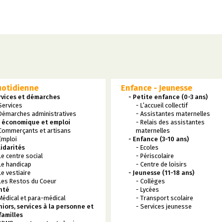
uotidienne
Enfance - Jeunesse
rvices et démarches
- Petite enfance (0-3 ans)
Services
- L’accueil collectif
Démarches administratives
- Assistantes maternelles
e économique et emploi
- Relais des assistantes
Commerçants et artisans
maternelles
Emploi
- Enfance (3-10 ans)
lidarités
- Ecoles
Le centre social
- Périscolaire
Le handicap
- Centre de loisirs
Le vestiaire
- Jeunesse (11-18 ans)
Les Restos du Coeur
- Collèges
nté
- Lycées
Médical et para-médical
- Transport scolaire
niors, services à la personne et
- Services jeunesse
familles