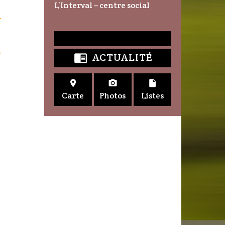
L’Interval – centre social
-
-
ACTUALITÉ




Carte
Photos
Listes