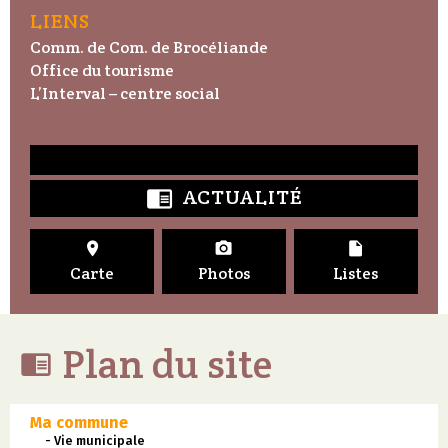
LIENS
Comm. de Com. de Brocéliande
Office du tourisme
L’Interval – centre social
ACTUALITÉ




Carte
Photos
Listes
Plan du site

Ma commune
- Vie municipale