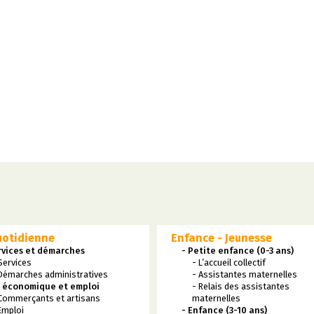
uotidienne
Enfance - Jeunesse
rvices et démarches
- Petite enfance (0-3 ans)
Services
- L’accueil collectif
Démarches administratives
- Assistantes maternelles
e économique et emploi
- Relais des assistantes
Commerçants et artisans
maternelles
Emploi
- Enfance (3-10 ans)