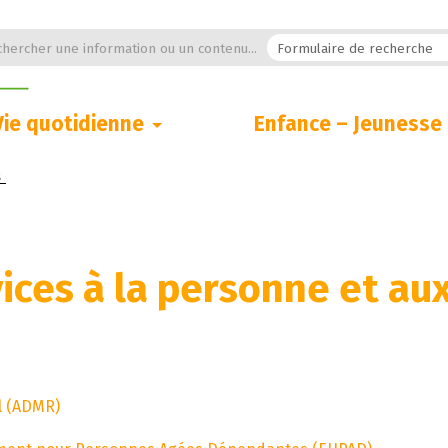
hercher une information ou un contenu...
Vie quotidienne
Enfance – Jeunesse
s
vices à la personne et au
al (ADMR)