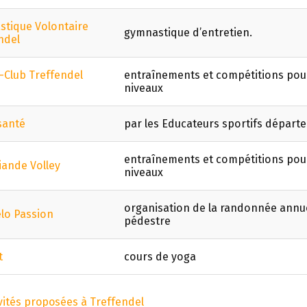
tique Volontaire
gymnastique d’entretien.
ndel
-Club Treffendel
entraînements et compétitions pour
niveaux
santé
par les Educateurs sportifs dépar
entraînements et compétitions pour
iande Volley
niveaux
organisation de la randonnée annue
élo Passion
pédestre
t
cours de yoga
ivités proposées à Treffendel