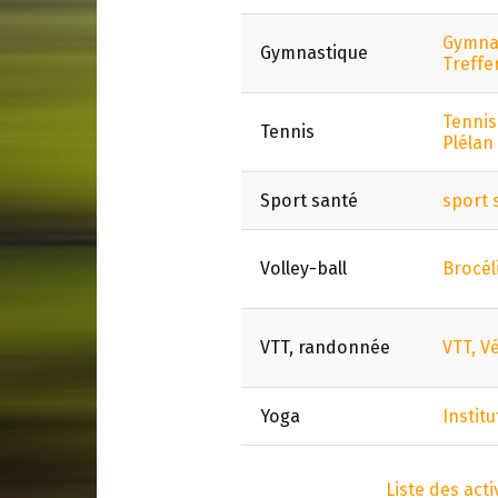
Gymnas
Gymnastique
Treffe
Tennis
Tennis
Plélan
Sport santé
sport 
Volley-ball
Brocél
VTT, randonnée
VTT, V
Yoga
Institu
Liste des act