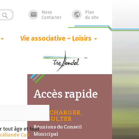
Nous
Plan


Contacter
du site
Vie associative – Loisirs
Accès rapide
TÉLÉCHARGER,
CONSULTER
Réunions du Conseil
 tout âge et tout
Municipal
céliande Cup