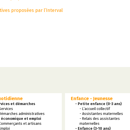
tives proposées par l’Interval
uotidienne
Enfance - Jeunesse
rvices et démarches
- Petite enfance (0-3 ans)
Services
- L’accueil collectif
Démarches administratives
- Assistantes maternelles
e économique et emploi
- Relais des assistantes
Commerçants et artisans
maternelles
Emploi
- Enfance (3-10 ans)