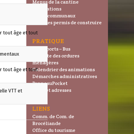
Menus de la cantine
Publications
Tarifs communaux
Liste des permis de construire
 tout âge et tout
PRATIQUE
Transports – Bus
tementaux
Collecte des ordures
ménagères
Calendrier des animations
 tout âge et tout
Démarches administratives
PanneauPocket
Plans et adresses
lle VTT et
LIENS
Comm. de Com. de
Brocéliande
Office du tourisme