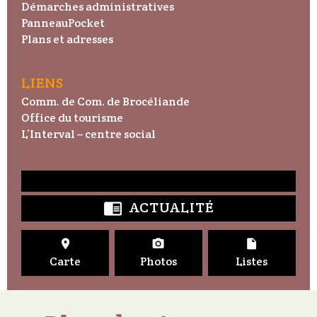
Démarches administratives
PanneauPocket
Plans et adresses
LIENS
Comm. de Com. de Brocéliande
Office du tourisme
L’Interval – centre social
ACTUALITÉ




Carte
Photos
Listes