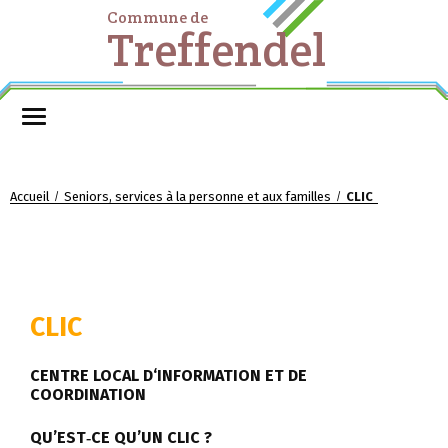
Commune de
Treffendel
Accueil
Seniors, services à la personne et aux familles
CLIC
/
/
CLIC
C
ENTRE
L
OCAL D
‘I
NFORMATION ET DE
C
OORDINATION
QU’EST‐CE QU’UN CLIC ?