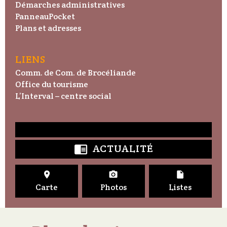
Démarches administratives
PanneauPocket
Plans et adresses
LIENS
Comm. de Com. de Brocéliande
Office du tourisme
L’Interval – centre social
ACTUALITÉ




Carte
Photos
Listes