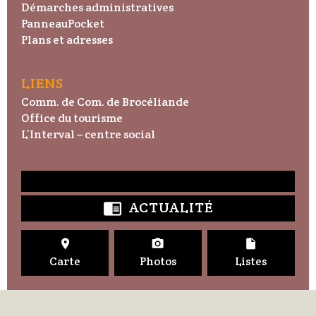
Démarches administratives
PanneauPocket
Plans et adresses
LIENS
Comm. de Com. de Brocéliande
Office du tourisme
L’Interval – centre social
ACTUALITÉ




Carte
Photos
Listes