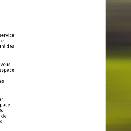
service
re
uni des
-vous
 espace
es
er
space
e.
 de
ns