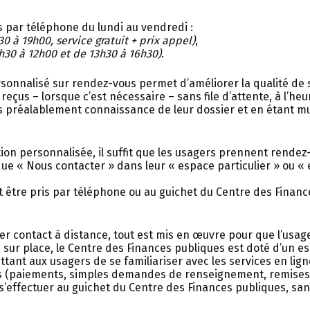
s par téléphone du lundi au vendredi :
30 à 19h00, service gratuit + prix appel)
,
h30 à 12h00 et de 13h30 à 16h30)
.
ersonnalisé sur rendez-vous permet d’améliorer la qualité de 
eçus – lorsque c’est nécessaire – sans file d’attente, à l’heu
is préalablement connaissance de leur dossier et en étant m
ion personnalisée, il suffit que les usagers prennent rendez
que « Nous contacter » dans leur « espace particulier » ou «
être pris par téléphone ou au guichet du Centre des Financ
r contact à distance, tout est mis en œuvre pour que l’usag
 sur place, le Centre des Finances publiques est doté d’un e
ant aux usagers de se familiariser avec les services en lign
es (paiements, simples demandes de renseignement, remises
s’effectuer au guichet du Centre des Finances publiques, sa