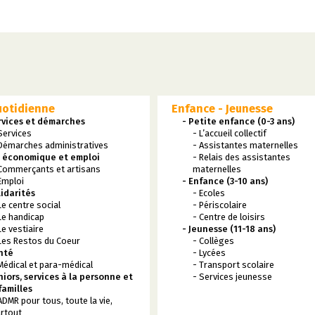
uotidienne
Enfance - Jeunesse
rvices et démarches
- Petite enfance (0-3 ans)
Services
- L’accueil collectif
Démarches administratives
- Assistantes maternelles
e économique et emploi
- Relais des assistantes
Commerçants et artisans
maternelles
Emploi
- Enfance (3-10 ans)
lidarités
- Ecoles
Le centre social
- Périscolaire
Le handicap
- Centre de loisirs
Le vestiaire
- Jeunesse (11-18 ans)
Les Restos du Coeur
- Collèges
nté
- Lycées
Médical et para-médical
- Transport scolaire
niors, services à la personne et
- Services jeunesse
familles
ADMR pour tous, toute la vie,
rtout