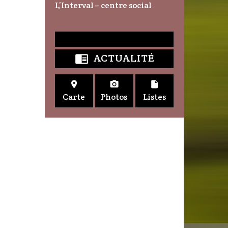
L’Interval – centre social
ACTUALITÉ




Carte
Photos
Listes