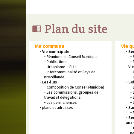
Plan du site

Ma commune
Vie q
- Vie municipale
- Se
- Réunions du Conseil Municipal
- 
- Publications
- 
- Urbanisme – PLUi
- Vi
- Intercommunalité et Pays de
- 
Brocéliande
- 
- Les élus
- So
- Composition de Conseil Municipal
- 
- Les commissions, groupes de
- 
travail et délégations
- 
- Les permanences
- 
- plans et adresses
- Sa
- 
- Se
aux 
- 
pa