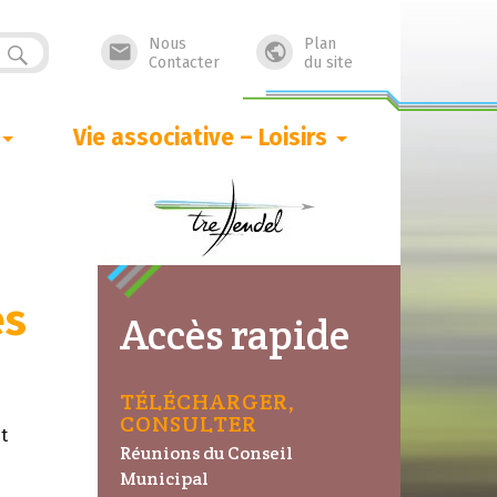
Nous
Plan


Contacter
du site
Vie associative – Loisirs
es
Accès rapide
TÉLÉCHARGER,
CONSULTER
t
Réunions du Conseil
Municipal