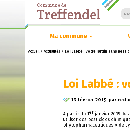
Commune de
Treffendel
Rec
Ma commune
Accueil
Actualités
Loi Labbé : votre jardin sans pestic
/
/
Loi Labbé : v
13 février 2019
par
réda
er
A partir du 1
janvier 2019, les
utiliser des pesticides chimiq
phytopharmaceutiques « de sy