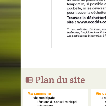
Plan du site

Ma commune
Vie q
- Vie municipale
- Se
- Réunions du Conseil Municipal
- 
- Publications
- 