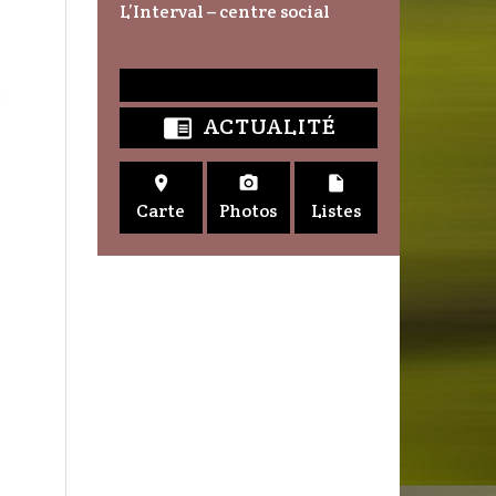
L’Interval – centre social
ACTUALITÉ




Carte
Photos
Listes