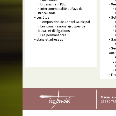
- Urbanisme – PLUi
- Vi
- Intercommunalité et Pays de
- 
Brocéliande
- 
- Les élus
- So
- Composition de Conseil Municipal
- 
- Les commissions, groupes de
- 
travail et délégations
- 
- Les permanences
- 
- plans et adresses
- Sa
- 
- Se
aux 
- 
pa
- 
- 
- En
Mairie : 
35380 TR