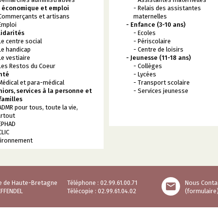
e économique et emploi
- Relais des assistantes
Commerçants et artisans
maternelles
Emploi
- Enfance (3-10 ans)
lidarités
- Ecoles
Le centre social
- Périscolaire
Le handicap
- Centre de loisirs
Le vestiaire
- Jeunesse (11-18 ans)
Les Restos du Coeur
- Collèges
nté
- Lycées
Médical et para-médical
- Transport scolaire
niors, services à la personne et
- Services jeunesse
familles
ADMR pour tous, toute la vie,
rtout
EPHAD
CLIC
vironnement
rue de Haute-Bretagne
Téléphone : 02.99.61.00.71
Nous Conta

EFFENDEL
Télécopie : 02.99.61.04.02
(formulaire