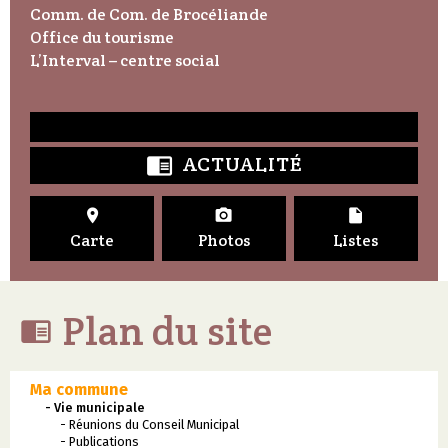
Comm. de Com. de Brocéliande
Office du tourisme
L’Interval – centre social
ACTUALITÉ




Carte
Photos
Listes
Plan du site

Ma commune
- Vie municipale
- Réunions du Conseil Municipal
- Publications