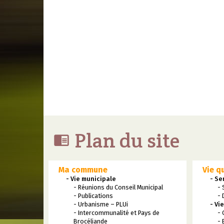
Plan du site

Ma commune
Vie q
- Vie municipale
- Se
- Réunions du Conseil Municipal
- 
- Publications
- 
- Urbanisme – PLUi
- Vi
- Intercommunalité et Pays de
- 
Brocéliande
- 