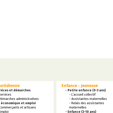
uotidienne
Enfance - Jeunesse
rvices et démarches
- Petite enfance (0-3 ans)
Services
- L’accueil collectif
Démarches administratives
- Assistantes maternelles
e économique et emploi
- Relais des assistantes
Commerçants et artisans
maternelles
Emploi
- Enfance (3-10 ans)