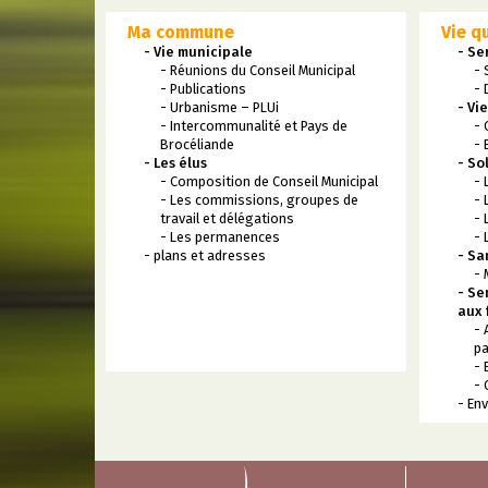
Ma commune
Vie q
- Vie municipale
- Se
- Réunions du Conseil Municipal
- 
- Publications
- 
- Urbanisme – PLUi
- Vi
- Intercommunalité et Pays de
- 
Brocéliande
- 
- Les élus
- So
- Composition de Conseil Municipal
- 
- Les commissions, groupes de
- 
travail et délégations
- 
- Les permanences
- 
- plans et adresses
- Sa
- 
- Se
aux 
- 
pa
- 
- 
- En