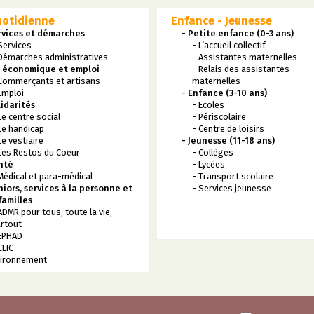
uotidienne
Enfance - Jeunesse
rvices et démarches
- Petite enfance (0-3 ans)
Services
- L’accueil collectif
Démarches administratives
- Assistantes maternelles
e économique et emploi
- Relais des assistantes
Commerçants et artisans
maternelles
Emploi
- Enfance (3-10 ans)
lidarités
- Ecoles
Le centre social
- Périscolaire
Le handicap
- Centre de loisirs
Le vestiaire
- Jeunesse (11-18 ans)
Les Restos du Coeur
- Collèges
nté
- Lycées
Médical et para-médical
- Transport scolaire
niors, services à la personne et
- Services jeunesse
familles
ADMR pour tous, toute la vie,
rtout
EPHAD
CLIC
vironnement