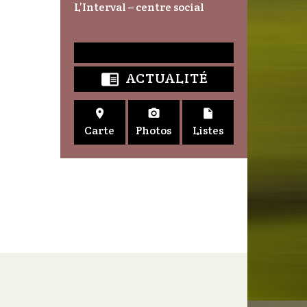
L’Interval – centre social
ACTUALITÉ




Carte
Photos
Listes