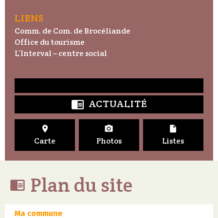
LIENS
Comm. de Com. de Brocéliande
Office du tourisme
L’Interval – centre social
ACTUALITÉ




Carte
Photos
Listes
Plan du site

Ma commune