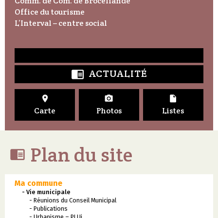
Comm. de Com. de Brocéliande
Office du tourisme
L’Interval – centre social
ACTUALITÉ




Carte
Photos
Listes
Plan du site

Ma commune
- Vie municipale
- Réunions du Conseil Municipal
- Publications
- Urbanisme – PLUi