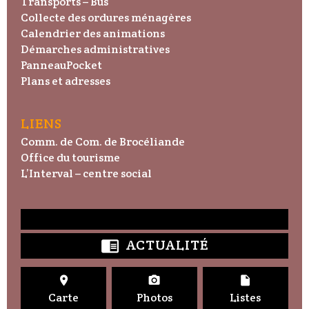
Transports – Bus
Collecte des ordures ménagères
Calendrier des animations
Démarches administratives
PanneauPocket
Plans et adresses
LIENS
Comm. de Com. de Brocéliande
Office du tourisme
L’Interval – centre social
ACTUALITÉ




Carte
Photos
Listes