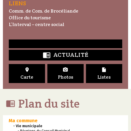
LIENS
Comm. de Com. de Brocéliande
Office du tourisme
L’Interval – centre social
ACTUALITÉ




Carte
Photos
Listes
Plan du site

Ma commune
- Vie municipale
- Réunions du Conseil Municipal